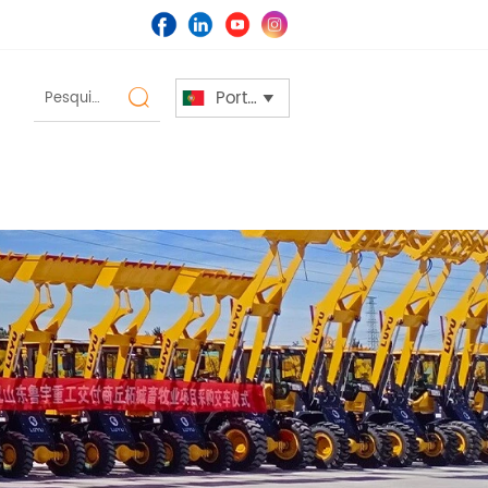
Português

