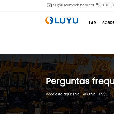

SD@luyumachinery.com

+86 1
LAR
SOBR
Perguntas freq
Você está aqui:
LAR
>
APOIAR
>
FAQS