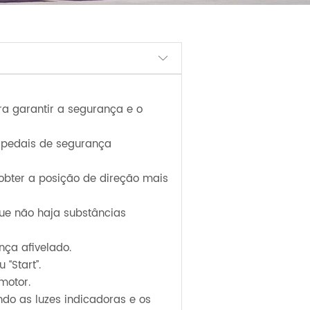

ra garantir a segurança e o
e pedais de segurança
a obter a posição de direção mais
ue não haja substâncias
nça afivelado.
“Start”.
motor.
do as luzes indicadoras e os