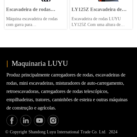
Escavadeira de rodas
LY125Z Escavadeira de
LY100Z
rodas
Máquina escavadeira de rodas
Escavadeira de rodas LUYU
com garra para
LY125Z Com uma altura de
madeira.Adequada para cana-de-
escavação de 7,5 metros e uma
açúcar, algodão e outras
profundidade de escavação de 4,4
culturas.Eixos, caixas de câmbio,
metros, é altamente flexível e
freios a banho de óleo de marca
amplamente adaptável.
famosa, tornando o deslocamento
mais seguro.Design de distância
|
Maquinaria LUYU
entre eixos mais longa para tornar
a condução mais estável.
Produz principalmente carregadores de rodas, escavadeiras de
rodas, mini escavadeiras, misturadores de auto-carregamento,
retroescavadoras, carregadores de rodas telescópicos,
empilhadeiras, tratores, caminhões de esteira e outras máquinas
de construção e agrícolas.
© Copyright Shandong Luyu International Trade Co. Ltd. 2024