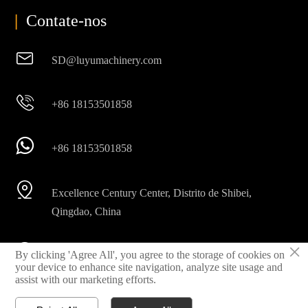
|
Contate-nos

SD@luyumachinery.com

+86 18153501858

+86 18153501858

Excellence Century Center, Distrito de Shibei,
Qingdao, China
×

By clicking 'Agree All', you agree to the storage of cookies on
Parque industrial de Shahe, Cidade de Laizhou,
your device to enhance site navigation, analyze site usage and
Província de Shandong, China
assist with our marketing efforts.