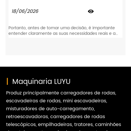
18/06/2026

Portanto, antes de tomar uma decisão, é importante
entender claramente as suas necessidades reais e a
configuração prática do equipamento. É por isso que
fornecemos este guia completo para ajudá-lo a
escolher a empilhadeira certa para a operação do seu
armazém.
|
Maquinaria LUYU
Produz principalmente carregadores de rodas,
escavadeiras de rodas, mini escavadeiras,
misturadores de auto-carregamento,
retroescavadoras, carregadores de rodas
telescópicos, empilhadeiras, tratores, caminhões