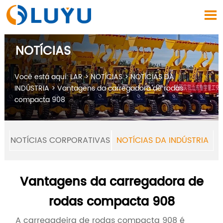

NOTÍCIAS
Você está aqui:
LAR
>
NOTÍCIAS
>
NOTÍCIAS DA
INDÚSTRIA
>
Vantagens da carregadora de rodas
compacta 908
NOTÍCIAS CORPORATIVAS
NOTÍCIAS DA INDÚSTRIA
Vantagens da carregadora de
rodas compacta 908
A carregadeira de rodas compacta 908 é