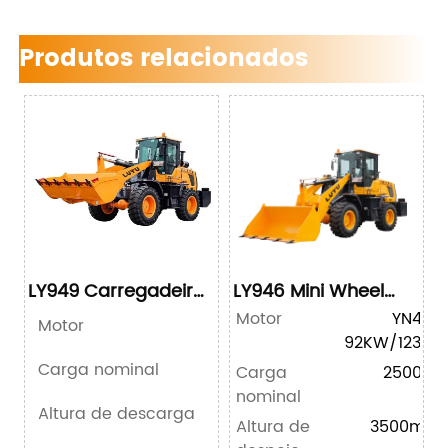
Produtos relacionados
LY949 Carregadeira
LY946 Mini Wheel
de rodas
Loader
Motor
YN48T
Motor
92KW/123HP
Carga nominal
Carga
2500kg
nominal
Altura de descarga
Altura de
3500mm