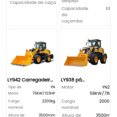
despejo
Capacidade da caçamba
Capacidade
1.1m³
da
caçamba
LY942 Carregadeira
LY938 pá
Compacta sobre
carregadeira
Motor
YN27T
Tipo de
YN
Rodas
58KW/78HP
Motor
76KW/103HP
Carga
2000kg
Carga
2200kg
nominal
nominal
Altura de
3500mm
Altura de
3500mm