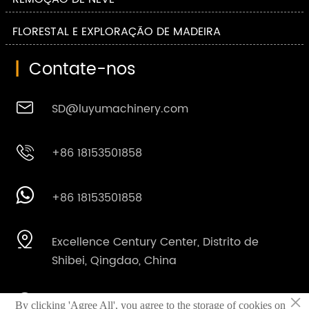
FLORESTAL E EXPLORAÇÃO DE MADEIRA
|
Contate-nos

SD@luyumachinery.com

+86 18153501858

+86 18153501858

Excellence Century Center, Distrito de
Shibei, Qingdao, China
×

Parque industrial de Shahe, Cidade de
By clicking 'Agree All', you agree to the storage of cookies on