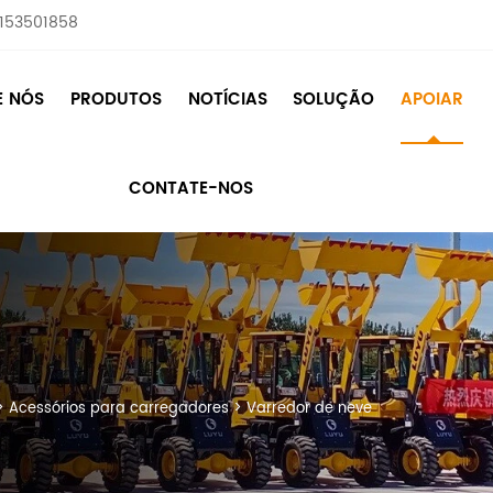
8153501858
E NÓS
PRODUTOS
NOTÍCIAS
SOLUÇÃO
APOIAR
CONTATE-NOS
>
Acessórios para carregadores
>
Varredor de neve