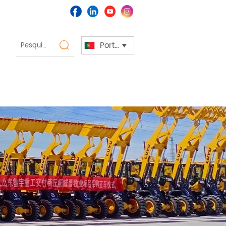
Português

