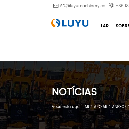

SD@luyumachinery.com

+86 1
LAR
SOBR
NOTÍCIAS
Você está aqui:
LAR
>
APOIAR
>
ANEXOS