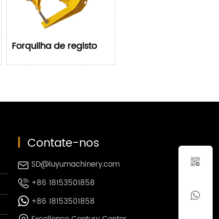
Forquilha de registo
|
Contate-nos

SD@luyumachinery.com

+86 18153501858


+86 18153501858
