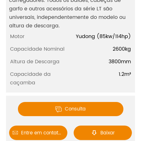
carregadores. Todos os baldes, cabeças de
garfo e outros acessórios da série LT são
universais, independentemente do modelo ou
altura de descarga.
Motor
Yudong (85kw/114hp)
Capacidade Nominal
2600kg
Altura de Descarga
3800mm
Capacidade da
1.2m³
caçamba
Consulta

Entre em contato conosco
Baixar

